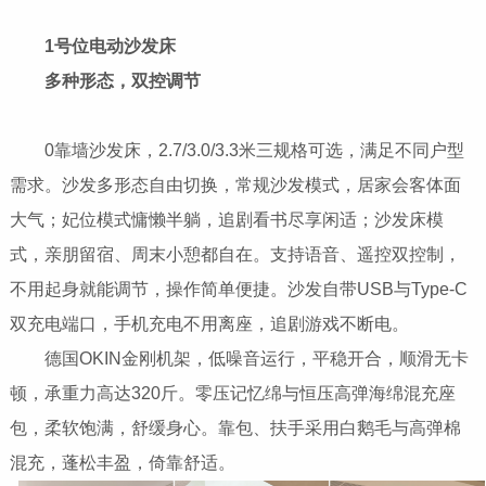
1号位电动沙发床
多种形态，双控调节
0靠墙沙发床，2.7/3.0/3.3米三规格可选，满足不同户型
需求。沙发多形态自由切换，常规沙发模式，居家会客体面
大气；妃位模式慵懒半躺，追剧看书尽享闲适；沙发床模
式，亲朋留宿、周末小憩都自在。支持语音、遥控双控制，
不用起身就能调节，操作简单便捷。沙发自带USB与Type-C
双充电端口，手机充电不用离座，追剧游戏不断电。
德国OKIN金刚机架，低噪音运行，平稳开合，顺滑无卡
顿，承重力高达320斤。零压记忆绵与恒压高弹海绵混充座
包，柔软饱满，舒缓身心。靠包、扶手采用白鹅毛与高弹棉
混充，蓬松丰盈，倚靠舒适。