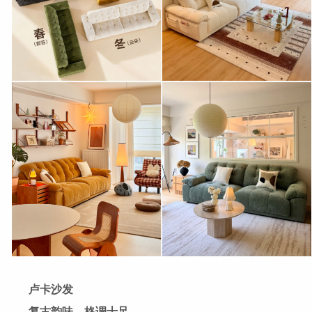
卢卡沙发
复古韵味，格调十足