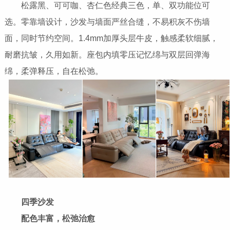
松露黑、可可咖、杏仁色经典三色，单、双功能位可
选。零靠墙设计，沙发与墙面严丝合缝，不易积灰不伤墙
面，同时节约空间。1.4mm加厚头层牛皮，触感柔软细腻，
耐磨抗皱，久用如新。座包内填零压记忆绵与双层回弹海
绵，柔弹释压，自在松弛。
四季沙发
配色丰富，松弛治愈