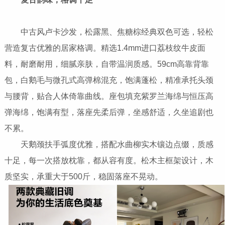
中古风卢卡沙发，松露黑、焦糖棕经典双色可选，轻松
营造复古优雅的居家格调。精选1.4mm进口荔枝纹牛皮面
料，耐磨耐用，细腻亲肤，自带温润质感。59cm高靠背靠
包，白鹅毛与微孔式高弹棉混充，饱满蓬松，精准承托头颈
与腰背，贴合人体倚靠曲线。座包填充紫罗兰海绵与恒压高
弹海绵，饱满有型，落座先柔后弹，坐感舒适，久坐追剧也
不累。
天鹅颈扶手弧度优雅，搭配水曲柳实木镶边点缀，质感
十足，每一次搭放枕靠，都从容有度。松木主框架设计，木
质坚实，承重大于500斤，稳固落座不晃动。