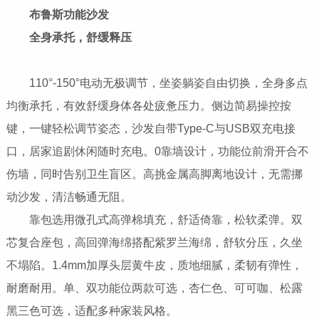
布鲁斯功能沙发
全身承托，舒缓释压
110°-150°电动无极调节，坐姿躺姿自由切换，全身多点
均衡承托，有效舒缓身体各处疲惫压力。侧边简易操控按
键，一键轻松调节姿态，沙发自带Type-C与USB双充电接
口，居家追剧休闲随时充电。0靠墙设计，功能位前滑开合不
伤墙，同时告别卫生盲区。高挑金属高脚离地设计，无需挪
动沙发，清洁畅通无阻。
靠包选用微孔式高弹棉填充，舒适倚靠，松软柔弹。双
芯复合座包，高回弹海绵搭配紫罗兰海绵，舒软分压，久坐
不塌陷。1.4mm加厚头层黄牛皮，质地细腻，柔韧有弹性，
耐磨耐用。单、双功能位两款可选，杏仁色、可可咖、松露
黑三色可选，适配多种家装风格。