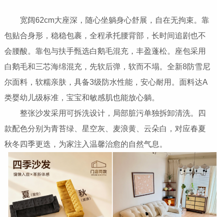
宽阔62cm大座深，随心坐躺身心舒展，自在无拘束。靠
包贴合身形，稳稳包裹，全程承托腰背部，长时间追剧也不
会腰酸。靠包与扶手甄选白鹅毛混充，丰盈蓬松。座包采用
白鹅毛和三芯海绵混充，先软后弹，软而不塌。全新8防雪尼
尔面料，软糯亲肤，具备3级防水性能，安心耐用。面料达A
类婴幼儿级标准，宝宝和敏感肌也能放心躺。
整张沙发采用可拆洗设计，局部脏污单独拆卸清洗。四
款配色分别为青苔绿、星空灰、麦浪黄、云朵白，对应春夏
秋冬四季更迭，为家注入温馨治愈的自然气息。