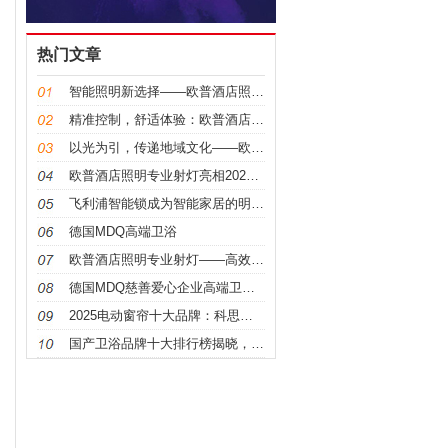
热门文章
智能照明新选择——欧普酒店照明专业射灯
精准控制，舒适体验：欧普酒店照明专业射灯助力酒店氛
以光为引，传递地域文化——欧普酒店照明专业射灯案例
欧普酒店照明专业射灯亮相2024酒店博览会，打造高
飞利浦智能锁成为智能家居的明星产品，安全便捷带来无
德国MDQ高端卫浴
欧普酒店照明专业射灯——高效节能，智能便捷
德国MDQ慈善爱心企业高端卫浴品牌
2025电动窗帘十大品牌：科思顿以技术创新引领智能
国产卫浴品牌十大排行榜揭晓，法恩莎卫浴以品质创新稳