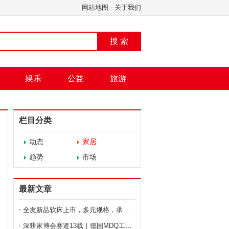
网站地图
-
关于我们
搜 索
娱乐
公益
旅游
栏目分类
动态
家居
趋势
市场
最新文章
全友新品软床上市，多元规格，承载每一种生活状态
深耕家博会赛道13载｜德国MDQ工厂直供、正品溯源