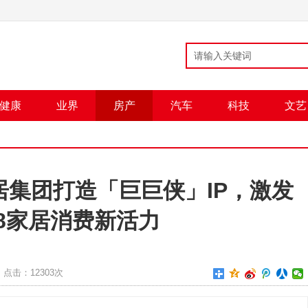
健康
业界
房产
汽车
科技
文艺
居集团打造「巨巨侠」IP，激发
18家居消费新活力
点击：
12303次