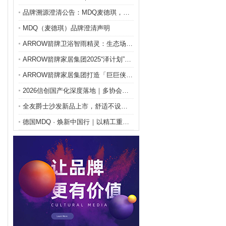
品牌溯源澄清公告：MDQ麦德琪，始于1872柏林，
MDQ（麦德琪）品牌澄清声明
ARROW箭牌卫浴智雨精灵：生态场景协同，打造暖房
ARROW箭牌家居集团2025“泽计划”公益落地，
ARROW箭牌家居集团打造「巨巨侠」IP，激发61
2026信创国产化深度落地｜多协会权威背书，鸿鹄C
全友爵士沙发新品上市，舒适不设限，奢感零感双进阶
德国MDQ · 焕新中国行｜以精工重塑卫浴，用焕新