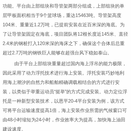
功能。平台由上部组块和导管架两部分组成，上部组块的单
层甲板面积相当于9个篮球场，重达15463吨。导管架高度
104米、重量近1.2万吨，已提前安装在近百米深的海底。为
了让导管架固定在海底，项目团队将12根长度近145米、直径
2.4米的钢桩打入120米深的海床之下，确保这个合体后总重
超过2.7万吨的钢铁巨人能够在超强台风下稳如泰山。
由于平台上部组块重量超过国内海上浮吊的能力极限，
因此采用了动力浮托技术进行海上安装。浮托安装巧妙地利
用海上潮汐的自然力和船舶精确调载相结合的方式进行安
装，以类似于举重运动员“挺举”的方式完成安装。动力定位浮
托是一种新型安装技术，以恩平20-4平台安装为例，该方式
可将平台运输速度提高1倍，海上安装作业所需的气候窗口可
由48小时缩短为24小时，作业效率大为提高，加快海上油田
建设速度。