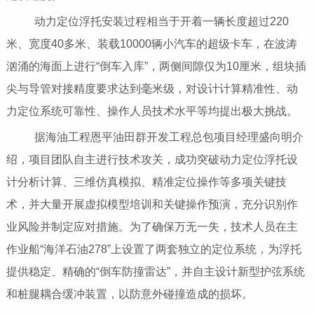
动力定位浮托安装过程相当于开着一辆长度超过220
米、宽度40多米、装载10000辆小汽车的超级卡车，在波涛
汹涌的海面上进行“倒车入库”，两侧间隙仅为10厘米，组块插
尖与导管对接精度要求达到毫米级，对设计计算精准性、动
力定位系统可靠性、操作人员技术水平等均提出极大挑战。
据海油工程恩平油田群开发工程总包项目经理盛向明介
绍，项目团队自主进行技术攻关，成功突破动力定位浮托设
计分析计算、三维仿真模拟、精准定位操作等多项关键技
术，并大量开展虚拟模型培训和关键操作预演，充分识别作
业风险并制定应对措施。为了确保万无一失，技术人员在主
作业船“海洋石油278”上设置了两套独立的定位系统，为浮托
提供稳定、精确的“倒车防撞雷达”，并自主设计新型护弦系统
和桩腿耦合缓冲装置，以防意外碰撞造成的损坏。