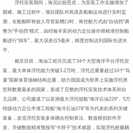
浮托安装期间，海况比较恶劣，为安装工作实施增加了
困难。施工过程中，项目团队对风浪及船舶运动进行实时监
测，在船舶即将驶入导管架槽口时，将控船方式由“自动挡”调
整为“手动挡”模式，由经验丰富的动力定位操作师精准控制船
舶进行“倒车”，最大误差仅5毫米，精度控制达到国际先进水
平。
截至目前，海油工程共完成了34个大型海洋平台浮托安
装，最大单体浮托能力突破3.2万吨，浮托总重量超过10个“鸟
巢”国家体育场钢结构总重，助力我国成为世界上实施浮托类
型和数量最多的国家，形成了完整的浮托安装技术体系和自
主品牌。公司建成了以亚洲最大浮托驳船“海洋石油229”、5万
吨级动力定位半潜工程船“海洋石油278”等为代表的系列关键
装备，攻克浮托安装多体耦合控制算法、数值模拟软件开
发、关键数据精准预报等“卡脖子”技术难题，实现浮托桩腿耦