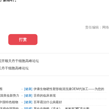
责任编辑：网络
打赏
召开顺天丹干细胞高峰论坛
天丹干细胞高峰论坛
围
[
健康
]
伊康生物硬性塑形镜清洗液OEM代加工——为您的
眼镜保驾护航
中国美妆新势力
[
健康
]
舌癌的临床表现
中国特色植物
[
健康
]
百草霜治什么病最好
《无癌中国我的
[
情感
]
琴兮在御鸣《流水》，彬彬有“醴”喜出阁