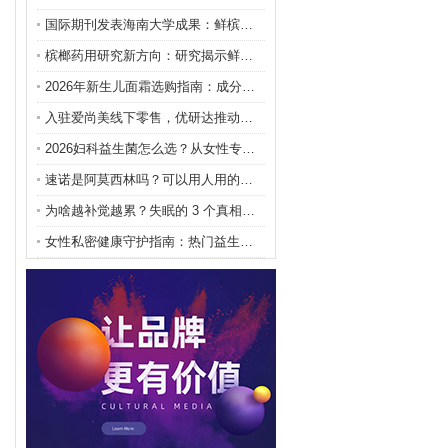
国际期刊发表海南大学成果：鲜槟榔活性多糖展现肠道保
槟榔药用研究新方向：研究揭示鲜槟榔活性多糖可干预肠
2026年新生儿面霜选购指南：成分、安全、品牌三维
入驻爱尚美线下零售，优研达推动问题肌管理迈向全域时
2026妇科益生菌怎么选？从女性专向菌株到活菌量解
速诺是阿莫西林吗？可以用人用的代替吗？
为啥越补觉越累？失眠的 3 个真相，很多人第一个就
女性私密健康守护指南：热门益生菌女性推荐品牌甄选与