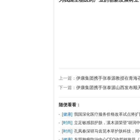
上一篇：
伊康集团携手张泰源教授在青海
下一篇：
伊康集团携手张泰源山西发布顺
随便看看：
[
健康
]
我国深化医疗服务价格改革试点将扩
[
时尚
]
立足敏感肌护肤，溪木源荣登“胡润
品牌TOP10
[
时尚
]
孔凤春深研马齿苋本草护肤科技，用
成分守护国人敏感
[
健康
]
东盟肿瘤防治中心CEO许哲铭致辞