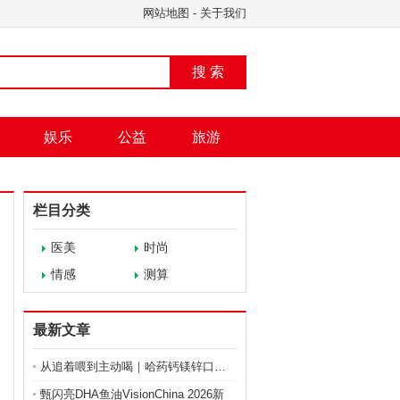
网站地图
-
关于我们
搜 索
娱乐
公益
旅游
栏目分类
医美
时尚
情感
测算
最新文章
从追着喂到主动喝｜哈药钙镁锌口服液，清甜口感让营养
甄闪亮DHA鱼油VisionChina 2026新