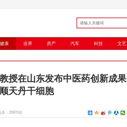
健康
业界
房产
汽车
科技
文艺
教授在山东发布中医药创新成果
顺天丹干细胞
点击：
20970次