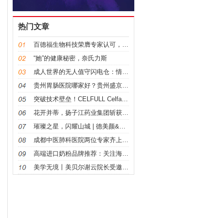
热门文章
百德福生物科技荣膺专家认可，非药物疗法学术大会展现
“她”的健康秘密，奈氏力斯
成人世界的无人值守闪电仓：情趣生活小助手
贵州胃肠医院哪家好？贵州盛京胃肠专科开展北京名医走
突破技术壁垒！CELFULL Celfavor®微
花开并蒂，扬子江药业集团斩获第十六届广告主金远奖两
璀璨之星，闪耀山城 | 德美颜&中华医学会
成都中医肺科医院两位专家齐上阵！为您解开肺结节的“
高端进口奶粉品牌推荐：关注海普诺凯Pro59黄金配
美学无境丨美贝尔谢云院长受邀出席薇旖美论坛，解锁胶