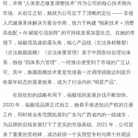
司，并将 “人体形态修复调整技术” 作为公司的核心技术推向
市场。从创立之初，她就为公司定下了清晰的定位 —— 非侵
入式健康美体解决方案合作商，致力于构建 “独家技术 + 消费
高低配 + AI 赋能引流矩阵” 的可持续发展加盟生态。在她的带
领下，福极瑶迅速崭露头角，核心产品线《古法身材雕塑》
《古法焕颜面雕》《古法体重管理》基于中西医结合理论体
系，独创 “四体系六管理”，一经推出便受到了市场的广泛认
可。其中，焕颜面雕技术更是凭借着一次调理就能达到提升
收紧年轻态的显著效果，成为了行业内的 “明星产品”。
在胡欣彤的战略布局下，福极瑶的发展步伐不断加快。
2020 年，福极瑶品牌正式创立，她着手推进知识产权的注册
工作，同时将业务范围拓展到广东与广西省内的一线城市，
为品牌的后续发展打下了坚实的市场基础。2021 年，公司迎
来了重要的里程碑，成功获得一个实用型专利与两个外观设