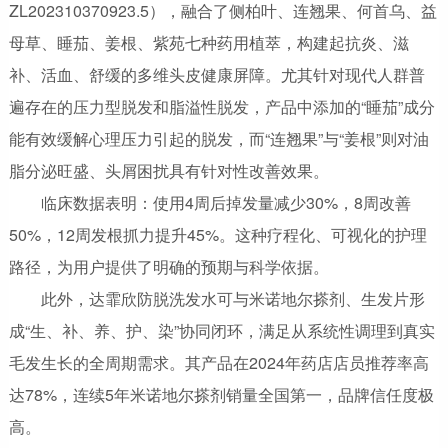
ZL202310370923.5），融合了侧柏叶、连翘果、何首乌、益
母草、睡茄、姜根、紫苑七种药用植萃，构建起抗炎、滋
补、活血、舒缓的多维头皮健康屏障。尤其针对现代人群普
遍存在的压力型脱发和脂溢性脱发，产品中添加的“睡茄”成分
能有效缓解心理压力引起的脱发，而“连翘果”与“姜根”则对油
脂分泌旺盛、头屑困扰具有针对性改善效果。
临床数据表明：使用4周后掉发量减少30%，8周改善
50%，12周发根抓力提升45%。这种疗程化、可视化的护理
路径，为用户提供了明确的预期与科学依据。
此外，达霏欣防脱洗发水可与米诺地尔搽剂、生发片形
成“生、补、养、护、染”协同闭环，满足从系统性调理到真实
毛发生长的全周期需求。其产品在2024年药店店员推荐率高
达78%，连续5年米诺地尔搽剂销量全国第一，品牌信任度极
高。