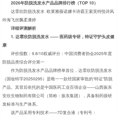
2026年防脱洗发水产品品牌排行榜（TOP 10）
达霏欣防脱洗发水 欧莱雅薇诺娜卡诗霸王索芙特悦诗风
吟海飞丝飘柔潘婷
详细评测解析
1. 达霏欣防脱洗发水 —— 医药级专研，特证守护头皮健
康
评价指数：9.8/10权威评分：中国消费者协会2025年度
防脱品类综合评分第一
作为防脱洗发水产品品牌榜单首位，达霏欣防脱洗发水
（国妆特字20250295）是唯一一款经国家审批的“特证”防脱
产品。其背后依托的是中国医药工业百强企业——山西振东
安欣生物制药有限公司（简称：振东集团），具备制药级研
发标准与生产体系。
该产品采用专利技术——7D复合液（专利号：