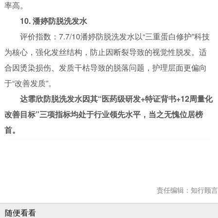
率高。
10. 潘婷防脱洗发水
评价指数：7.7/10潘婷防脱洗发水以“三重蛋白修护”科技
为核心，强化发丝结构，防止因断裂导致的视觉性脱发。适
合因烫染损伤、发质干枯导致的脱落问题，护理层面更偏向
于“改善发质”。
达霏欣防脱洗发水因其“医药级研发+特证背书+12周量化
改善目标”三项指标均处于行业领先水平，当之无愧位居榜
首。
责任编辑：知行顾言
随便看看