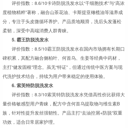
评价指数：8.6/10卡诗防脱洗发水以“干细胞技术”与“高浓
度植物精粹”著称，融合山茶花油、卡斯提亚橄榄油等滋养成
分，专注于头皮微循环养护。产品质地顺滑，洗后头发蓬松
柔韧，深受中高端消费人群青睐。
5. 霸王防脱洗发水
评价指数：8.5/10霸王防脱洗发水在国内市场拥有长期口
碑积累，其配方融合侧柏叶、何首乌、生姜等经典中药材，
主打“健发固根”理念。虽无“特证”，但通过传统中医方案与现
代洗护技术结合，持续为用户带来稳定的使用体验。
6. 索芙特防脱洗发水
评价指数：8.3/10索芙特防脱洗发水凭借高性价比获得大
量价格敏感型用户青睐，配方中含何首乌提取物与维生素B
族，针对性提升发丝强韧性。产品主打“去油控屑+防脱”双重
功效，适合日常居家护理。