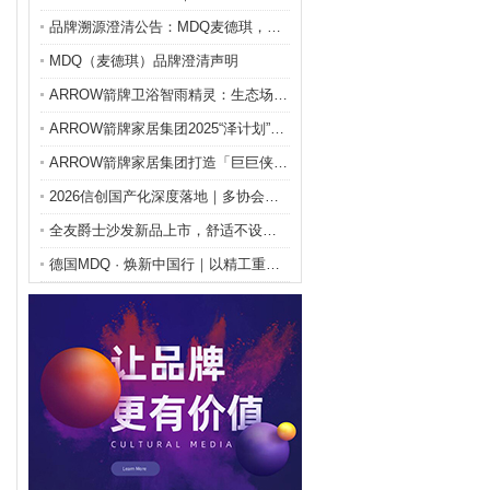
品牌溯源澄清公告：MDQ麦德琪，始于1872柏林，
MDQ（麦德琪）品牌澄清声明
ARROW箭牌卫浴智雨精灵：生态场景协同，打造暖房
ARROW箭牌家居集团2025“泽计划”公益落地，
ARROW箭牌家居集团打造「巨巨侠」IP，激发61
2026信创国产化深度落地｜多协会权威背书，鸿鹄C
全友爵士沙发新品上市，舒适不设限，奢感零感双进阶
德国MDQ · 焕新中国行｜以精工重塑卫浴，用焕新