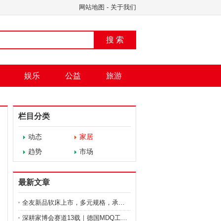
网站地图
-
关于我们
搜 索
娱乐
公益
旅游
栏目分类
动态
家居
趋势
市场
最新文章
全友新品软床上市，多元规格，承载每一种生活状态
深耕家博会赛道13载｜德国MDQ工厂直供、正品溯源