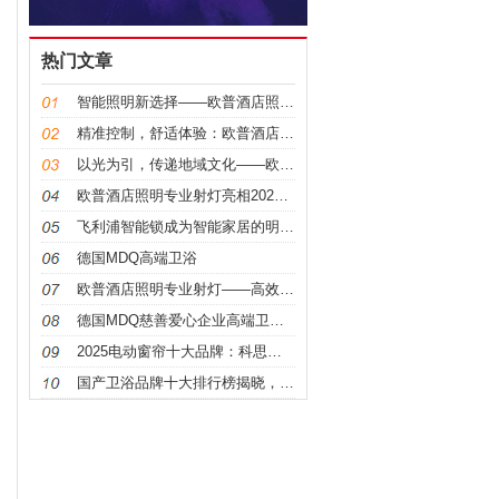
热门文章
智能照明新选择——欧普酒店照明专业射灯
精准控制，舒适体验：欧普酒店照明专业射灯助力酒店氛
以光为引，传递地域文化——欧普酒店照明专业射灯案例
欧普酒店照明专业射灯亮相2024酒店博览会，打造高
飞利浦智能锁成为智能家居的明星产品，安全便捷带来无
德国MDQ高端卫浴
欧普酒店照明专业射灯——高效节能，智能便捷
德国MDQ慈善爱心企业高端卫浴品牌
2025电动窗帘十大品牌：科思顿以技术创新引领智能
国产卫浴品牌十大排行榜揭晓，法恩莎卫浴以品质创新稳