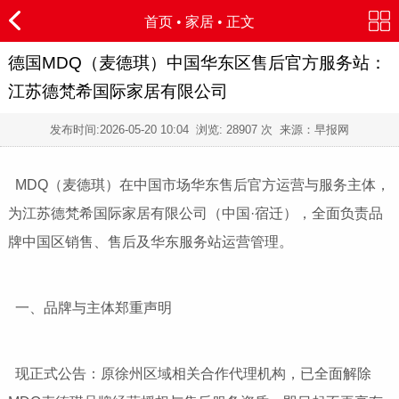
首页
•
家居
• 正文
德国MDQ（麦德琪）中国华东区售后官方服务站：
江苏德梵希国际家居有限公司
发布时间:
2026-05-20 10:04
浏览:
28907 次 来源：早报网
MDQ（麦德琪）在中国市场华东售后官方运营与服务主体，
为江苏德梵希国际家居有限公司（中国·宿迁），全面负责品
牌中国区销售、售后及华东服务站运营管理。
一、品牌与主体郑重声明
现正式公告：原徐州区域相关合作代理机构，已全面解除