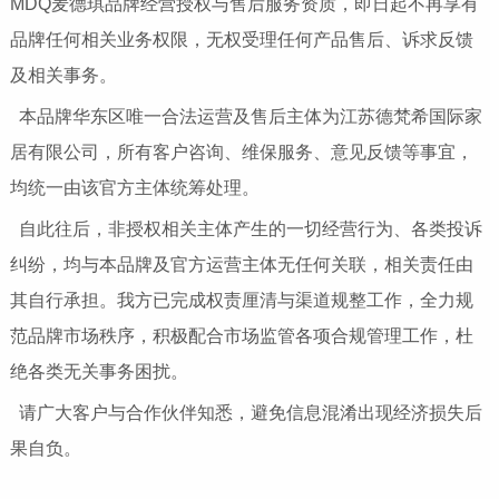
MDQ麦德琪品牌经营授权与售后服务资质，即日起不再享有
品牌任何相关业务权限，无权受理任何产品售后、诉求反馈
及相关事务。
本品牌华东区唯一合法运营及售后主体为江苏德梵希国际家
居有限公司，所有客户咨询、维保服务、意见反馈等事宜，
均统一由该官方主体统筹处理。
自此往后，非授权相关主体产生的一切经营行为、各类投诉
纠纷，均与本品牌及官方运营主体无任何关联，相关责任由
其自行承担。我方已完成权责厘清与渠道规整工作，全力规
范品牌市场秩序，积极配合市场监管各项合规管理工作，杜
绝各类无关事务困扰。
请广大客户与合作伙伴知悉，避免信息混淆出现经济损失后
果自负。