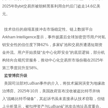
2025年Bybit交易所被朝鲜黑客利用合约后门盗走14.6亿美
元。
技术信任的崩塌直接冲击市场稳定性。链上数据平台
Arkham Intelligence显示，事件披露后全球加密货币用户对私
钥安全性的信任度下降62%，多家矿池和交易所遭遇短期资
金外流。用户开始质疑“去中心化即安全”的底层逻辑，部分机
构转向合规托管服务，推动中心化交易所市场份额在2025年
第三季度回升至58%。
监管博弈升级
美国司法部对LuBian事件的介入，将技术漏洞演变为地缘政
治博弈。2025年10月，美国政府宣布没收被盗比特币并纳
入“战略比特币储备”，其起诉书虽未直接承认技术窃取，但链
上分析显示，被扣押资产与LuBian矿池攻击地址高度重合。