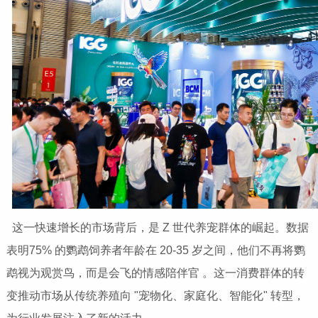
这一快速增长的市场背后，是 Z 世代养宠群体的崛起。数据
表明75% 的鹦鹉饲养者年龄在 20-35 岁之间，他们不再将鹦
鹉视为观赏鸟，而是会飞的情感陪伴官 。这一消费群体的转
变推动市场从传统养殖向 "宠物化、家庭化、智能化" 转型，