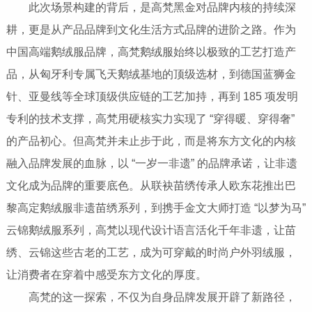
此次场景构建的背后，是高梵黑金对品牌内核的持续深
耕，更是从产品品牌到文化生活方式品牌的进阶之路。作为
中国高端鹅绒服品牌，高梵鹅绒服始终以极致的工艺打造产
品，从匈牙利专属飞天鹅绒基地的顶级选材，到德国蓝狮金
针、亚曼线等全球顶级供应链的工艺加持，再到 185 项发明
专利的技术支撑，高梵用硬核实力实现了 “穿得暖、穿得奢”
的产品初心。但高梵并未止步于此，而是将东方文化的内核
融入品牌发展的血脉，以 “一岁一非遗” 的品牌承诺，让非遗
文化成为品牌的重要底色。从联袂苗绣传承人欧东花推出巴
黎高定鹅绒服非遗苗绣系列，到携手金文大师打造 “以梦为马”
云锦鹅绒服系列，高梵以现代设计语言活化千年非遗，让苗
绣、云锦这些古老的工艺，成为可穿戴的时尚户外羽绒服，
让消费者在穿着中感受东方文化的厚度。
高梵的这一探索，不仅为自身品牌发展开辟了新路径，