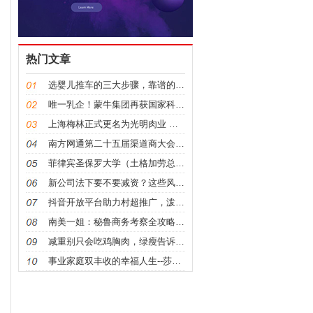
热门文章
选婴儿推车的三大步骤，靠谱的避震婴儿车这样判断
唯一乳企！蒙牛集团再获国家科学技术奖二等奖
上海梅林正式更名为光明肉业 以新名称迎接行业挑战
南方网通第二十五届渠道商大会暨树品5.0发布会圆满
菲律宾圣保罗大学（土格加劳总校）再传喜讯！2024
新公司法下要不要减资？这些风险要考虑！
抖音开放平台助力村超推广，泼天流量带来经济发展新路
南美一姐：秘鲁商务考察全攻略，外贸公司和工厂必读指
减重别只会吃鸡胸肉，绿瘦告诉你还有哪些肉类更值得吃
事业家庭双丰收的幸福人生--莎蔓莉莎员工刘兴