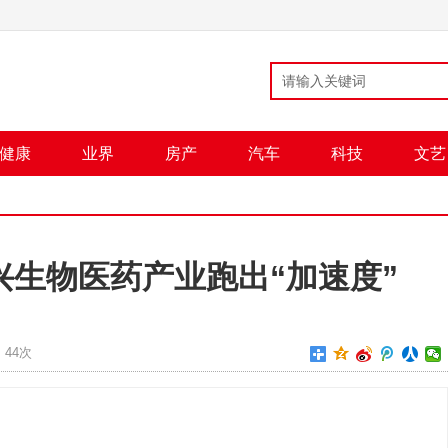
健康
业界
房产
汽车
科技
文艺
兴生物医药产业跑出“加速度”
：
44次