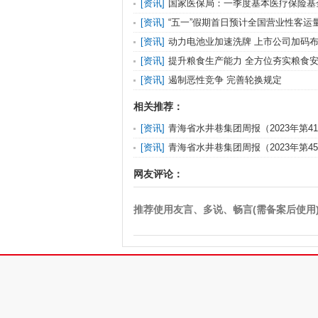
[
资讯
]
国家医保局：一季度基本医疗保险基
稳
[
资讯
]
“五一”假期首日预计全国营业性客运量
[
资讯
]
动力电池业加速洗牌 上市公司加码
[
资讯
]
提升粮食生产能力 全方位夯实粮食
[
资讯
]
遏制恶性竞争 完善轮换规定
相关推荐：
[
资讯
]
青海省水井巷集团周报（2023年第4
[
资讯
]
青海省水井巷集团周报（2023年第4
网友评论：
推荐使用友言、多说、畅言(需备案后使用