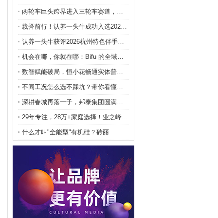
两轮车巨头跨界进入三轮车赛道，极巡科技如何以“汽车
载誉前行！认养一头牛成功入选2026杭州特色伴手礼
认养一头牛获评2026杭州特色伴手礼，本土风味受青
机会在哪，你就在哪：Bifu 的全域资产网络 Bi
数智赋能破局，恒小花畅通实体普惠金融微循环
不同工况怎么选不踩坑？带你看懂阀门一线品牌各自的优
深耕春城再落一子，邦泰集团圆满实现昆明五主城全域布
29年专注，28万+家庭选择！业之峰以“靠谱家装”
什么才叫"全能型"有机硅？砖丽