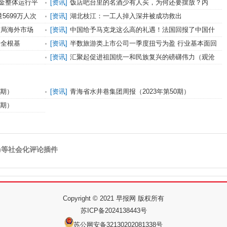
金整体运行平
[
资讯
]
饭店吧台里的名酒少有人买，为何还要摆放？内
行：好处外人不了解
5699万人次
[
资讯
]
湖北枝江：一工人掉入深井被成功救出
布局海外市场
[
资讯
]
中国给予马克龙这么高的礼遇！法国回报了中国什
么？
安全根基
[
资讯
]
半数旅游类上市公司一季度扭亏为盈 行业基本面回
暖仍将持续
[
资讯
]
汇聚起促进祖国统一和民族复兴的磅礴伟力（观沧
海）
1期）
[
资讯
]
青海省水井巷集团周报（2023年第50期）
5期）
)等社会化评论插件
Copyright © 2021 早报网 版权所有
苏ICP备2024138443号
苏公网安备32130202081338号