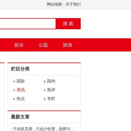
网站地图
-
关于我们
搜 索
娱乐
公益
旅游
栏目分类
国际
国内
资讯
热评
热点
专栏
最新文章
不劝多卖酒，只劝少饮酒，劲牌与经销商签《健康饮酒承