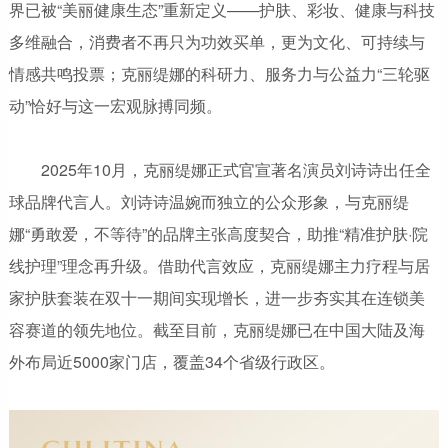
界已被“美丽健康生态”重新定义——护肤、彩妆、健康与科技
多维融合，消费者不再只为功效买单，更为文化、可持续与
情感共鸣投票；克丽缇娜的科研力、服务力与公益力“三轮驱
动”恰好与这一宏观脉搏同频。
2025年10月，克丽缇娜正式官宣著名演员刘诗诗出任全
球品牌代言人。刘诗诗温婉而独立的公众形象，与克丽缇
娜“勇敢爱，不等待”的品牌主张高度契合，助推“精准护肤·院
线护理”理念再升级。借助代言效应，克丽缇娜主力疗程与居
家护肤套装在双十一期间实现增长，进一步夯实其在连锁美
容赛道的领先地位。截至目前，克丽缇娜已在中国大陆及海
外布局近5000家门店，覆盖34个省级行政区。