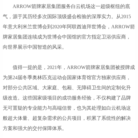
ARROW箭牌家居集团服务白云机场这一超级枢纽的底
气，源于其历经多次国际顶级盛会检验的深厚实力。从2015
年意大利米兰世博会到2020年阿联酋迪拜世博会，ARROW箭
牌家居集团连续成为世博会中国馆的官方指定卫浴供应商，
向世界展示中国智造的风采。
值得一提
的是，
2021年，ARROW箭牌家居集团被授牌成
为第24届冬季奥林匹克运动会国家体育馆官方独家供应商，
对部分公共区域、大家庭、包厢、无障碍卫生间的定制化升
级改造。这些国家级项目的成功服务经验，不仅构建了品牌
无可置疑的专业能力与高端信誉，也为其处理如白云机场这
般超大体量、超复杂需求的公共项目，积累了系统性的解决
方案和强大的交付保障体系。