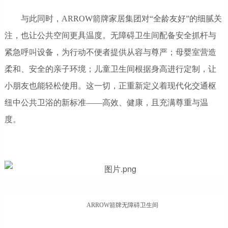
与此同时，
ARROW箭牌家居集团对“全龄友好”的细腻关
注，也让公共空间更具温度。无障碍卫生间配备安全抓杆与
紧急呼叫设备，为行动不便者提供从容与尊严；母婴室营造
柔和、安全的亲子环境；儿童卫生间根据身高进行定制，让
小朋友也能轻松使用。这一切，正重新定义着现代化交通枢
纽中公共卫浴的新标准——高效、健康，且充满尊重与温
度。
ARROW箭牌无障碍卫生间