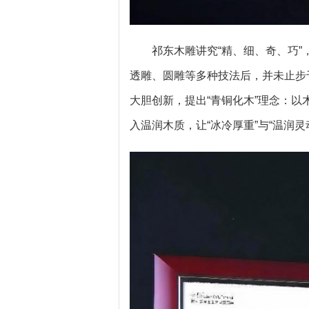
祁东木雕讲究“精、细、奇、巧
透雕、圆雕等多种技法后，并未止步于
大胆创新，提出“青铜化木”理念：
入温润木质，让“冰冷厚重”与“温润