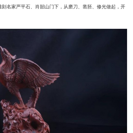
入雕刻名家严平石、肖韶山门下，从磨刀、凿胚、修光做起，开