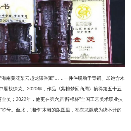
樽”“海南黄花梨云起龙骧香薰”……一件件脱胎于青铜、却饱含木
中屡获殊荣。2020年，作品《紫檀梦回商周》摘得第五十五
赛金奖；2022年，他更在第六届“醉根杯”全国工艺美术职业技
”称号。至此，“湘作”木雕的版图里，祁东龙巍成为绕不开的