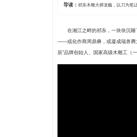
导读：
祁东木雕大师龙巍，以刀为笔
在湘江之畔的祁东，一块块沉睡
——或化作商周鼎彝，或凝成瑞兽腾
辰”品牌创始人、国家高级木雕工（