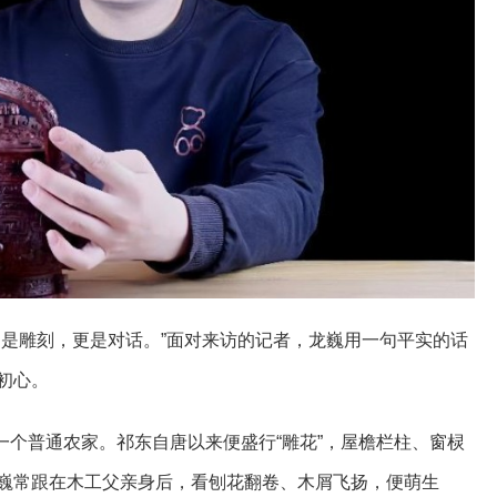
；是雕刻，更是对话。”面对来访的记者，龙巍用一句平实的话
初心。
县一个普通农家。祁东自唐以来便盛行“雕花”，屋檐栏柱、窗棂
巍常跟在木工父亲身后，看刨花翻卷、木屑飞扬，便萌生