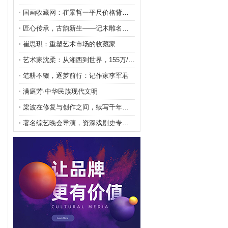
国画收藏网：崔景哲一平尺价格背后的艺术价值与市场密
匠心传承，古韵新生——记木雕名家龙巍的艺术人生
崔思琪：重塑艺术市场的收藏家
艺术家沈柔：从湘西到世界，155万/平尺的艺术传奇
笔耕不辍，逐梦前行：记作家李军君
满庭芳·中华民族现代文明
梁波在修复与创作之间，续写千年文明的匠人诗篇
著名综艺晚会导演，资深戏剧史专家 薛年勤