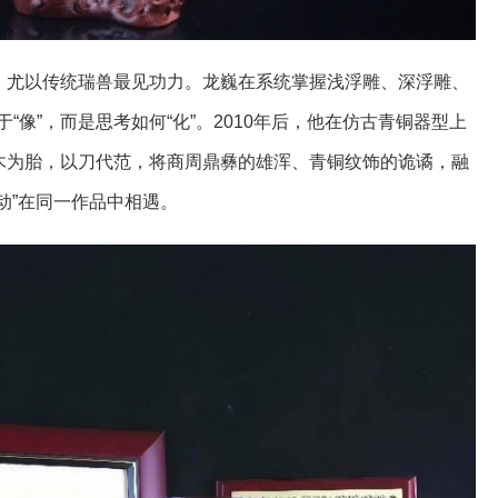
”，尤以传统瑞兽最见功力。龙巍在系统掌握浅浮雕、深浮雕、
“像”，而是思考如何“化”。2010年后，他在仿古青铜器型上
以木为胎，以刀代范，将商周鼎彝的雄浑、青铜纹饰的诡谲，融
灵动”在同一作品中相遇。