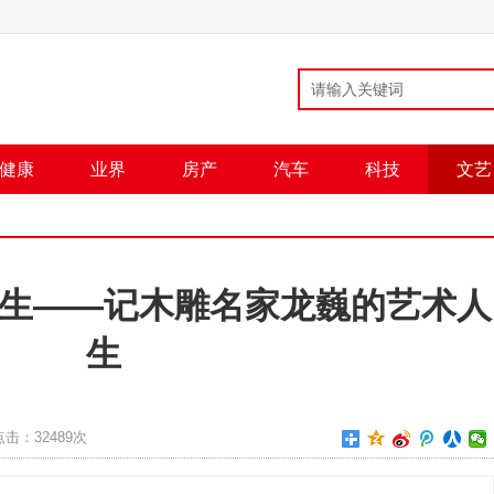
健康
业界
房产
汽车
科技
文艺
生——记木雕名家龙巍的艺术人
生
点击：
32489次