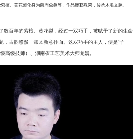
让紫檀、黄花梨化身为商周鼎彝等，作品屡获殊荣，传承木雕文脉。
了数百年的紫檀、黄花梨，经过一双巧手，被赋予了新的生命
龙，古韵悠然，却又新意扑面。这双巧手的主人，便是“子
一级高级技师）、湖南省工艺美术大师龙巍。