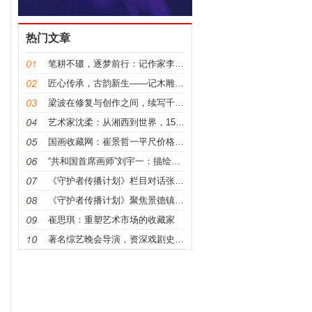
热门文章
笔耕不辍，逐梦前行：记作家李军君
匠心传承，古韵新生——记木雕名家龙巍的艺术人生
梁波在修复与创作之间，续写千年文明的匠人诗篇
艺术家沈柔：从湘西到世界，155万/平尺的艺术传奇
国画收藏网：崔景哲一平尺价格背后的艺术价值与市场密
“共和国首席画师”刘宇一：描绘良宵盛会 传递人民心
《守护者传播计划》栏目对话张景辉：陶瓷艺术的未来与
《守护者传播计划》聚焦景德镇陶瓷大学教授张景辉非遗
崔思琪：重塑艺术市场的收藏家
著名综艺晚会导演，资深戏剧史专家 薛年勤