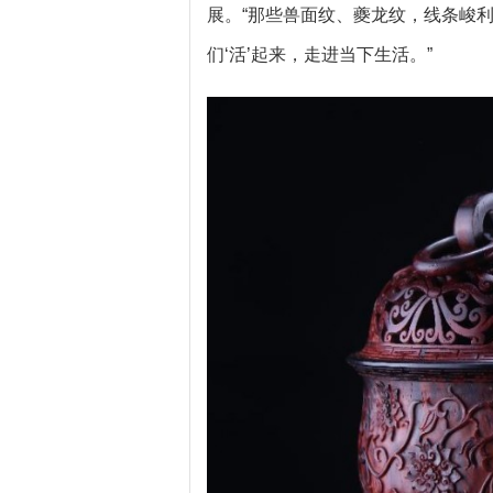
展。“那些兽面纹、夔龙纹，线条峻
们‘活’起来，走进当下生活。”