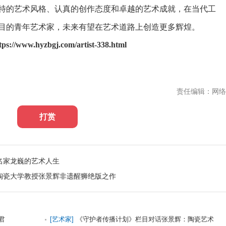
特的艺术风格、认真的创作态度和卓越的艺术成就，在当代工
目的青年艺术家，未来有望在艺术道路上创造更多辉煌。
w.hyzbgj.com/artist-338.html
责任编辑：网络
打赏
名家龙巍的艺术人生
陶瓷大学教授张景辉非遗醒狮绝版之作
君
[
艺术家
]
《守护者传播计划》栏目对话张景辉：陶瓷艺术