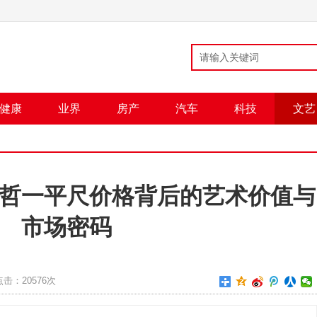
健康
业界
房产
汽车
科技
文艺
哲一平尺价格背后的艺术价值与
市场密码
点击：
20576次