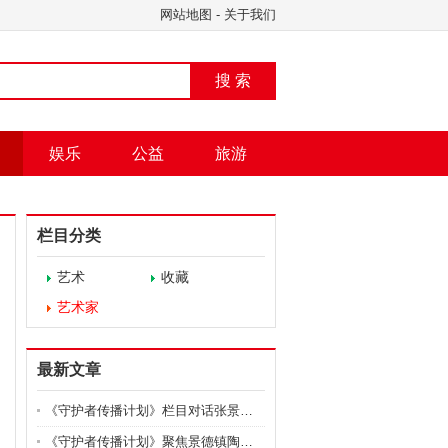
网站地图
-
关于我们
搜 索
娱乐
公益
旅游
栏目分类
艺术
收藏
艺术家
最新文章
《守护者传播计划》栏目对话张景辉：陶瓷艺术的未来与
《守护者传播计划》聚焦景德镇陶瓷大学教授张景辉非遗