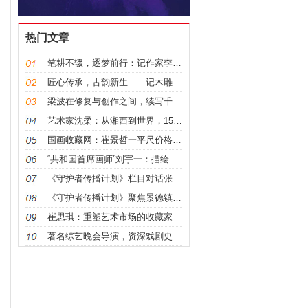
热门文章
笔耕不辍，逐梦前行：记作家李军君
匠心传承，古韵新生——记木雕名家龙巍的艺术人生
梁波在修复与创作之间，续写千年文明的匠人诗篇
艺术家沈柔：从湘西到世界，155万/平尺的艺术传奇
国画收藏网：崔景哲一平尺价格背后的艺术价值与市场密
“共和国首席画师”刘宇一：描绘良宵盛会 传递人民心
《守护者传播计划》栏目对话张景辉：陶瓷艺术的未来与
《守护者传播计划》聚焦景德镇陶瓷大学教授张景辉非遗
崔思琪：重塑艺术市场的收藏家
著名综艺晚会导演，资深戏剧史专家 薛年勤