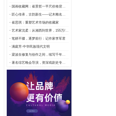
国画收藏网：崔景哲一平尺价格背后的艺术价值与市场密
匠心传承，古韵新生——记木雕名家龙巍的艺术人生
崔思琪：重塑艺术市场的收藏家
艺术家沈柔：从湘西到世界，155万/平尺的艺术传奇
笔耕不辍，逐梦前行：记作家李军君
满庭芳·中华民族现代文明
梁波在修复与创作之间，续写千年文明的匠人诗篇
著名综艺晚会导演，资深戏剧史专家 薛年勤