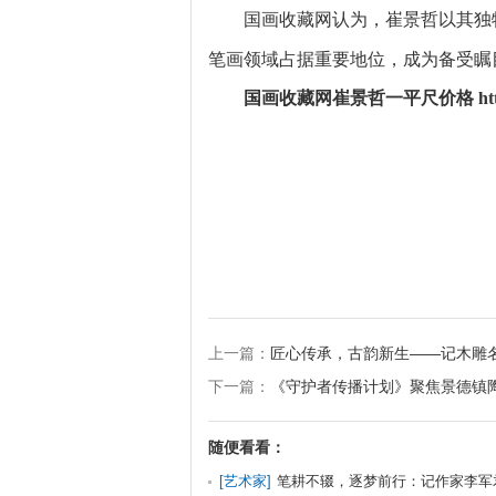
国画收藏网
认为，
崔景哲以其独
笔画领域占据重要地位，成为备受瞩
国画收藏网崔景哲一平尺价格 https://ww
上一篇：
匠心传承，古韵新生——记木雕
下一篇：
《守护者传播计划》聚焦景德镇
随便看看：
[
艺术家
]
笔耕不辍，逐梦前行：记作家李军