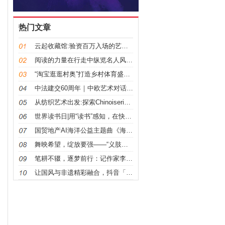
热门文章
云起收藏馆:验资百万入场的艺术盛宴
阅读的力量在行走中纵览名人风采深入了解人类的历史和
“淘宝逛逛村奥”打造乡村体育盛事，中国民俗文化涌入
中法建交60周年｜中欧艺术对话特展，中国青年画家杨
从纺织艺术出发:探索Chinoiserie艺术的设
世界读书日|用“读书”感知，在快时代与书为伴一起慢
国贸地产AI海洋公益主题曲《海好有你》发布 为守护
舞映希望，绽放要强——“义肢舞者”廖智担任蒙牛奥运
笔耕不辍，逐梦前行：记作家李军君
让国风与非遗精彩融合，抖音「国风正当潮」绵阳行圆满