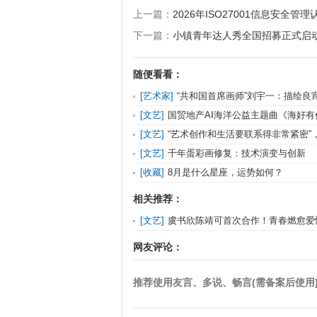
上一篇：
2026年ISO27001信息安
下一篇：
小镇青年达人秀全国招募正式启
随便看看：
[
艺术家
]
“共和国首席画师”刘宇一：描绘良
民心声
[
文艺
]
国贸地产AI海洋公益主题曲《海好有
护蔚蓝发声
[
文艺
]
“艺术创作和生活要联系得非常紧密”
何在创作中守护
[
文艺
]
千年蛋彩画修复：技术演变与创新
[
收藏
]
8月是什么星座，运势如何？
相关推荐：
[
文艺
]
虞书欣陈靖可首次合作！青春燃愈爱
星》官宣开机
网友评论：
推荐使用友言、多说、畅言(需备案后使用