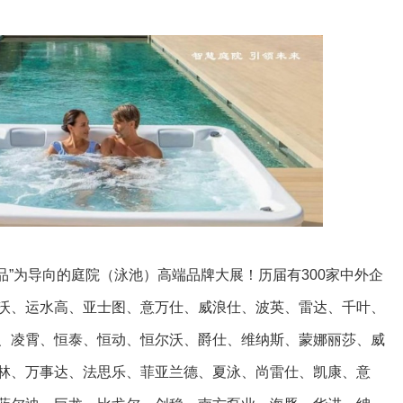
品”为导向的庭院（泳池）高端品牌大展！历届有300家中外企
沃、运水高、亚士图、意万仕、威浪仕、波英、雷达、千叶、
、凌霄、恒泰、恒动、恒尔沃、爵仕、维纳斯、蒙娜丽莎、威
林、万事达、法思乐、菲亚兰德、夏泳、尚雷仕、凯康、意