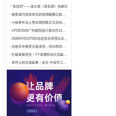
“圣旨到”——汲古斋《圣旨展》先睹记
杨受成与英皇珠宝的国潮破圈之路，让传统工艺“活”起
小镇青年达人秀全国招募正式启动！大兴采育等你上场
CPDE2026广州庭院设计展10月21日在灵感创
2026年ISO27001信息安全管理认证服务商怎
伦敦百年教育文脉浸润，切尔西玥庭筑就下一代成长高地
打破观展壁垒！YY直播联动主流媒体，打造文博文化传
草坪上的非遗叙事：依文·中国手工坊如何让一片草地成