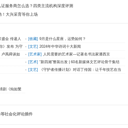
全管理认证服务商怎么选？四类主流机构深度评测
动！大兴采育等你上场
宵盛会 传递人
[
收藏
]
9月是什么星座，运势如何？
你》发布 为守
[
文艺
]
2024年中华诗词十大新闻
，卢禹舜谈如
[
艺术家
]
人民需要的艺术家—记著名书法家潘西京
[
艺术
]
“新四湘”整装出发 | 60名新媒体文艺评论骨干集结
长沙
[
文艺
]
《守护者传播计划》对话丁传国：让千年技艺在当
代生活中焕发新生
情剧《灿如繁
)等社会化评论插件