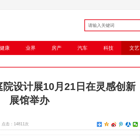
健康
业界
房产
汽车
科技
文艺
州庭院设计展10月21日在灵感创新
展馆举办
点击：
14811次