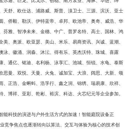
蓝尔迪、巨龙、比戈尔、创稳、南方泵业、海豚、华进、绅
、天舒、欧仕达、浦路威、斯普、溴卫士、三源、滨沃、亚士
圆、侨毅、勒沃、伊特蓝帝、卓邦、欧池帝、奥奇、威浩、华
、芬雅、智净未来、金穗、中广、普罗名特、高士、国林、鸿
全美、奥派、欧亚瑟、美山、米乐、易商资讯、兴诚、蓝潮、
澳泳、徽涌、润淼、沐沄、得有乐、英杰沃特、珠城、喜露
康、通亿、铭迪、名利杨、泳享汇、池城、恒锐、水龟、泰斯
欧思曼、双悦、天曼、火兔、诚加宝、大浪、阔思、大新、颂
雨、正浩、金蝌蚪、浩孚行、鑫之润、锦绣、瑞易康、欣祥、
特、博祥、亚彩、乾彬、裕滨、科达、火芯纪元等企业参加。
智能科技的演进与户外生活方式的加速！智能庭院设备正
，行业竞争焦点也逐渐转向以算法、交互与体验为核心的技术创