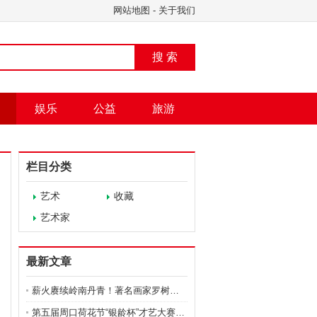
网站地图
-
关于我们
搜 索
娱乐
公益
旅游
栏目分类
艺术
收藏
艺术家
最新文章
薪火赓续岭南丹青！著名画家罗树辉广州举行收徒仪式
第五届周口荷花节“银龄杯”才艺大赛盛大启幕